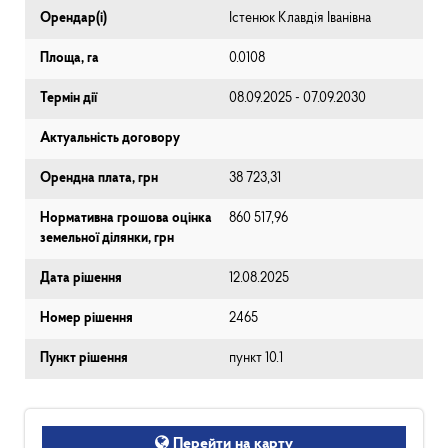
Орендар(і)
Істенюк Клавдія Іванівна
Площа, га
0.0108
Термін дії
08.09.2025 - 07.09.2030
Актуальність договору
Орендна плата, грн
38 723,31
Нормативна грошова оцінка
860 517,96
земельної ділянки, грн
Дата рішення
12.08.2025
Номер рішення
2465
Пункт рішення
пункт 10.1
Перейти на карту