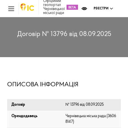
Офіційний
геопортал
Чернівецької
РЕЄСТРИ
міської ради
Міс
зем
кад
Реє
Договір № 13796 від 08.09.2025
ком
май
Інв
мап
Реє
рек
зас
Ох
ОПИСОВА ІНФОРМАЦІЯ
кул
сп
Бла
Договір
№ 13796 від 08.09.2025
Орендодавець
Чернівецька міська рада (⁨3606
8147⁩)