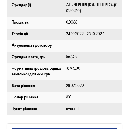
Орендар(і)
АТ «ЧЕРНІВЦІОБЛЕНЕРГО»(0
0130760)
Площа, га
0.0066
Термін дії
24.10.2022 - 23.10.2027
Актуальність договору
Орендна плата, грн
567,45
Нормативна грошова оцінка
18 915,00
земельної ділянки, грн
Дата рішення
28.07.2022
Номер рішення
810
Пункт рішення
пункт 11