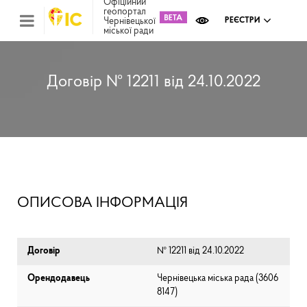
Офіційний
геопортал
Чернівецької
РЕЄСТРИ
міської ради
Міс
зем
кад
Реє
Договір № 12211 від 24.10.2022
ком
май
Інв
мап
Реє
рек
зас
Ох
ОПИСОВА ІНФОРМАЦІЯ
кул
сп
Бла
Договір
№ 12211 від 24.10.2022
Орендодавець
Чернівецька міська рада (⁨3606
8147⁩)