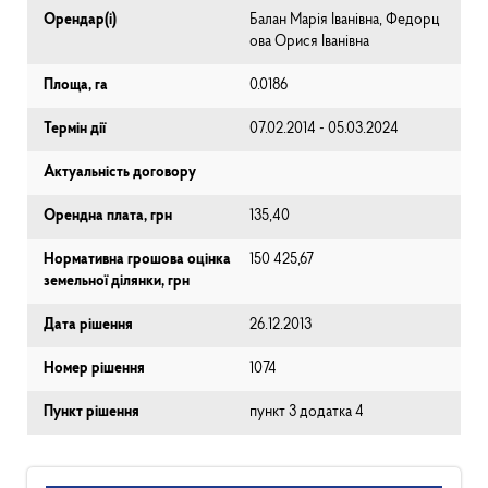
Орендар(і)
Балан Марія Іванівна, Федорц
ова Орися Іванівна
Площа, га
0.0186
Термін дії
07.02.2014 - 05.03.2024
Актуальність договору
Орендна плата, грн
135,40
Нормативна грошова оцінка
150 425,67
земельної ділянки, грн
Дата рішення
26.12.2013
Номер рішення
1074
Пункт рішення
пункт 3 додатка 4