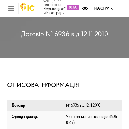
Офіційний
геопортал
Чернівецької
РЕЄСТРИ
міської ради
Міс
зем
кад
Реє
Договір № 6936 від 12.11.2010
ком
май
Інв
мап
Реє
рек
зас
Ох
ОПИСОВА ІНФОРМАЦІЯ
кул
сп
Бла
Договір
№ 6936 від 12.11.2010
Орендодавець
Чернівецька міська рада (⁨3606
8147⁩)