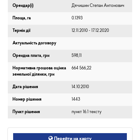
Орендар(і)
Дячишин Степан Антонович
Площа, га
0.1393
Термін дії
12.11.2010 - 17.12.2020
Актуальність договору
Орендна плата, грн
598,11
Нормативна грошова оцінка
664 566,22
земельної ділянки, грн
Дата рішення
14.10.2010
Номер рішення
1443
Пункт рішення
пункт 16.1 тексту
Перейти на карту