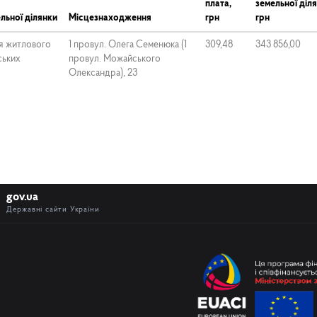
плата,
земельної діля
льної ділянки
Місцезнаходження
грн
грн
я житлового
1 провул. Олега Семенюка (1
309,48
343 856,00
ських
провул. Можайського
Олександра), 23
gov.ua
Державні сайти України