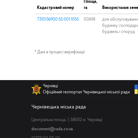
Площа,
Кадастровий номер
га
Використання земе
7310136900:55:001:1055
0.0694
для обслуговуванн
будинку, господар
будівель і споруд
* Дані в процесі верифікації
Чернівці
Офіційний геопортал Чернівецької міської ради
Чернівецька міська рада
Центральна площа, 1, 58002 м. Чернівці
document@rada.cv.ua