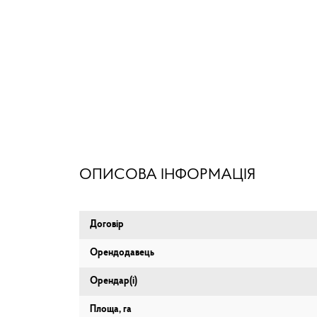
ОПИСОВА ІНФОРМАЦІЯ
Договір
Орендодавець
Орендар(і)
Площа, га