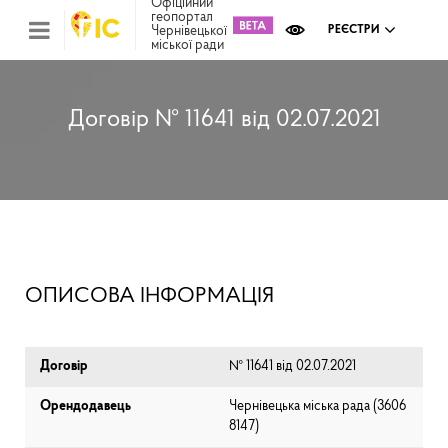
Офіційний
геопортал
Чернівецької
РЕЄСТРИ
міської ради
Міс
зем
кад
Реє
Договір № 11641 від 02.07.2021
ком
май
Інв
мап
Реє
рек
зас
Ох
ОПИСОВА ІНФОРМАЦІЯ
кул
сп
Бла
Договір
№ 11641 від 02.07.2021
Орендодавець
Чернівецька міська рада (⁨3606
8147⁩)