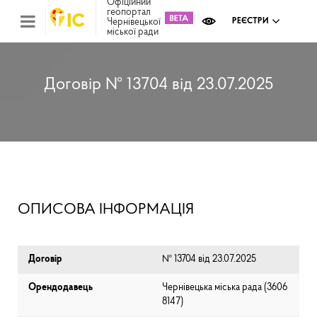
Офіційний
геопортал
Чернівецької
РЕЄСТРИ
міської ради
Міс
зем
кад
Реє
Договір № 13704 від 23.07.2025
ком
май
Інв
мап
Реє
рек
зас
Ох
ОПИСОВА ІНФОРМАЦІЯ
кул
сп
Бла
Договір
№ 13704 від 23.07.2025
Орендодавець
Чернівецька міська рада (⁨3606
8147⁩)