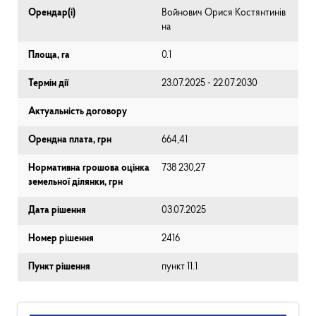
Орендар(і)
Войнович Орися Костянтинів
на
Площа, га
0.1
Термін дії
23.07.2025 - 22.07.2030
Актуальність договору
Орендна плата, грн
664,41
Нормативна грошова оцінка
738 230,27
земельної ділянки, грн
Дата рішення
03.07.2025
Номер рішення
2416
Пункт рішення
пункт 11.1