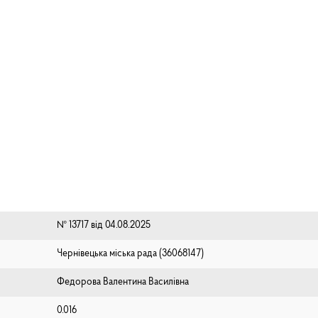
№ 13717 від 04.08.2025
Чернівецька міська рада (⁨36068147⁩)
Федорова Валентина Василівна
0.016