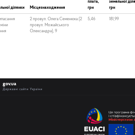
плата,
земельної діл
льної ділянки
Місцезнаходження
грн
грн
випасання
2 провул. Олега Семенюка (2
5,46
181,99
зміни
провул. Можайського
ення
Олександра), 9
gov.ua
Державні сайти України