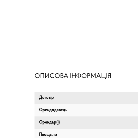
ОПИСОВА ІНФОРМАЦІЯ
Договір
Орендодавець
Орендар(і)
Площа, га