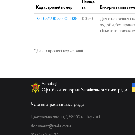
Площа,
Кадастровий номер
га
Використання земе
7310136900:55:001:1035
0.0160
Для сінокосіння і 
худоби, без права 
цільового признач
* Дані в процесі верифікації
Чернівці
Офіційний геопортал Чернівецької міської ради
Чернівецька міська рада
Центральна площа, 1, 58002 м. Чернівці
document@rada.cv.ua