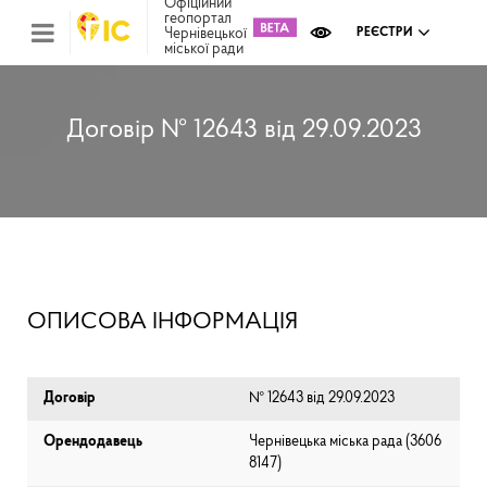
Офіційний
геопортал
Чернівецької
РЕЄСТРИ
міської ради
Міс
зем
кад
Реє
Договір № 12643 від 29.09.2023
ком
май
Інв
мап
Реє
рек
зас
Ох
ОПИСОВА ІНФОРМАЦІЯ
кул
сп
Бла
Договір
№ 12643 від 29.09.2023
Орендодавець
Чернівецька міська рада (⁨3606
8147⁩)