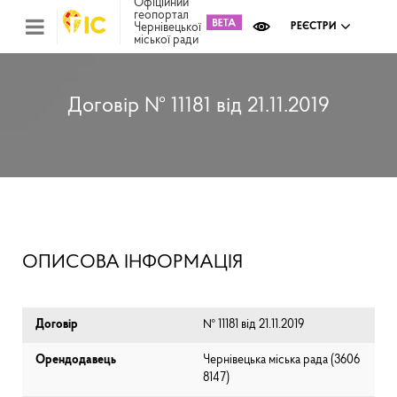
Офіційний
геопортал
Чернівецької
РЕЄСТРИ
міської ради
Міс
зем
кад
Реє
Договір № 11181 від 21.11.2019
ком
май
Інв
мап
Реє
рек
зас
Ох
ОПИСОВА ІНФОРМАЦІЯ
кул
сп
Бла
Договір
№ 11181 від 21.11.2019
Орендодавець
Чернівецька міська рада (⁨3606
8147⁩)