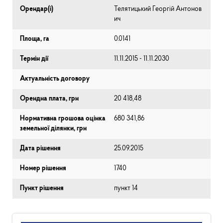
Орендар(і)
Телятицький Георгій Антонов
ич
Площа, га
0.0141
Термін дії
11.11.2015 - 11.11.2030
Актуальність договору
Орендна плата, грн
20 418,48
Нормативна грошова оцінка
680 341,86
земельної ділянки, грн
Дата рішення
25.09.2015
Номер рішення
1740
Пункт рішення
пункт 14