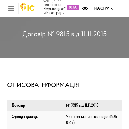
Офіційний
геопортал
Чернівецької
РЕЄСТРИ
міської ради
Міс
зем
кад
Реє
Договір № 9815 від 11.11.2015
ком
май
Інв
мап
Реє
рек
зас
Ох
ОПИСОВА ІНФОРМАЦІЯ
кул
сп
Бла
Договір
№ 9815 від 11.11.2015
Орендодавець
Чернівецька міська рада (⁨3606
8147⁩)