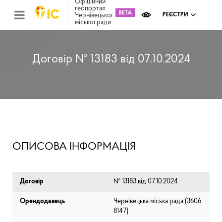
Офіційний
геопортал
Чернівецької
РЕЄСТРИ
міської ради
Міс
зем
кад
Реє
Договір № 13183 від 07.10.2024
ком
май
Інв
мап
Реє
рек
зас
Ох
ОПИСОВА ІНФОРМАЦІЯ
кул
сп
Бла
Договір
№ 13183 від 07.10.2024
Орендодавець
Чернівецька міська рада (⁨3606
8147⁩)