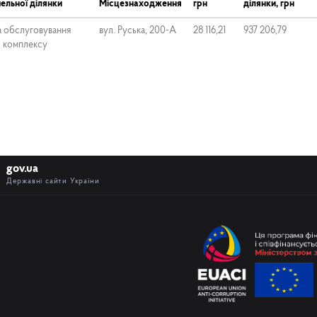
ельної ділянки
Місцезнаходження
грн
ділянки, грн
а обслуговування
вул. Руська, 200-А
28 116,21
937 206,79
 комплексу
gov.ua
Державні сайти України