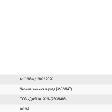
№ 11288 від 28.02.2020
Чернівецька міська рада (⁨36068147⁩)
ТОВ «ДАЯНА-2021»(25081488)
0.0267