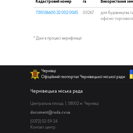
Кадастровий номер
га
Використання зем
7310136600:32:002:0045
0.0267
для будівництва т
офісно-торгового
* Дані в процесі верифікації
Чернівці
Офіційний геопортал Чернівецької міської ради
Чернівецька міська рада
Центральна площа, 1, 58002 м. Чернівці
document@rada.cv.ua
(0372) 52-59-24
Контакт центр