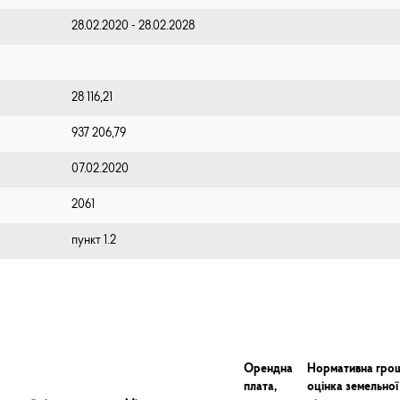
28.02.2020 - 28.02.2028
28 116,21
937 206,79
07.02.2020
2061
пункт 1.2
Орендна
Нормативна гро
плата,
оцінка земельної