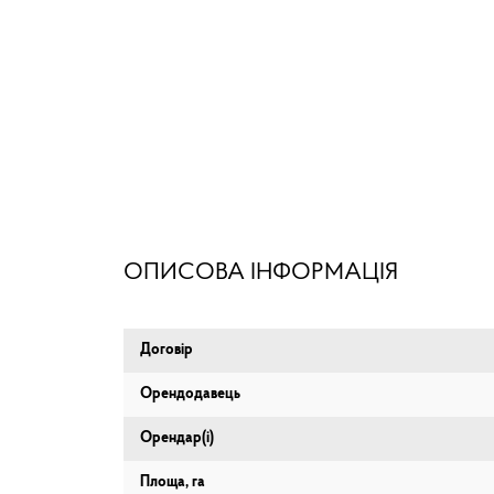
ОПИСОВА ІНФОРМАЦІЯ
Договір
Орендодавець
Орендар(і)
Площа, га