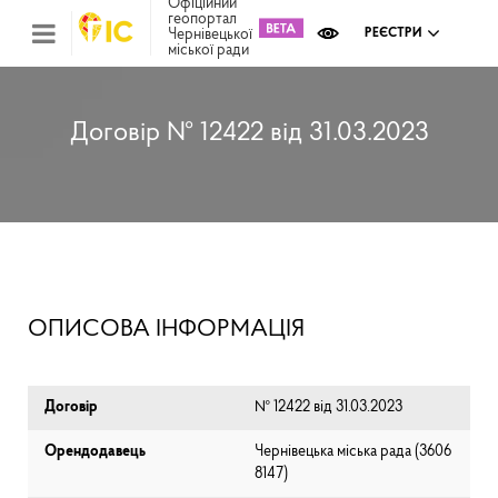
Офіційний
геопортал
Чернівецької
РЕЄСТРИ
міської ради
Міс
зем
кад
Реє
Договір № 12422 від 31.03.2023
ком
май
Інв
мап
Реє
рек
зас
Ох
ОПИСОВА ІНФОРМАЦІЯ
кул
сп
Бла
Договір
№ 12422 від 31.03.2023
Орендодавець
Чернівецька міська рада (⁨3606
8147⁩)