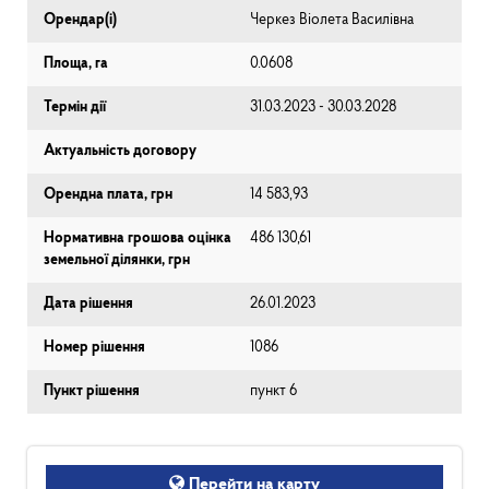
Орендар(і)
Черкез Віолета Василівна
Площа, га
0.0608
Термін дії
31.03.2023 - 30.03.2028
Актуальність договору
Орендна плата, грн
14 583,93
Нормативна грошова оцінка
486 130,61
земельної ділянки, грн
Дата рішення
26.01.2023
Номер рішення
1086
Пункт рішення
пункт 6
Перейти на карту