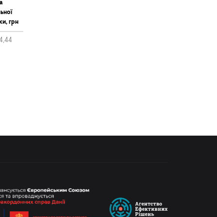
а
ьної
ки, грн
4,44