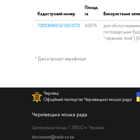
Площа,
Кадастровий номер
га
Використання земе
7310136900:67:001:0173
0.0075
для обслуговуванн
господарських буді
“червоних ліній”) (
* Дані в процесі верифікації
Чернівці
Офіційний геопортал Чернівецької міської ради
Чернівецька міська рада
Центральна площа, 1, 58002 м. Чернівці
document@rada.cv.ua