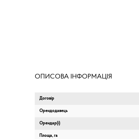
ОПИСОВА ІНФОРМАЦІЯ
Договір
Орендодавець
Орендар(і)
Площа, га