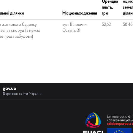
Орендна
оцінк
плата,
земел
льної ділянки
Місцезнаходження
грн
ділян
я житлового будинку,
вул. Вільшини
52,62
58 46
вель і споруд (в межах
Остапа, 31
без права забудови)
gov.ua
Державні сайти України