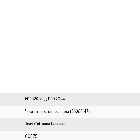
№ 13203 від 11.10.2024
Чернівецька міська рада (⁨36068147⁩)
Ткач Світлана Іванівна
0.0075