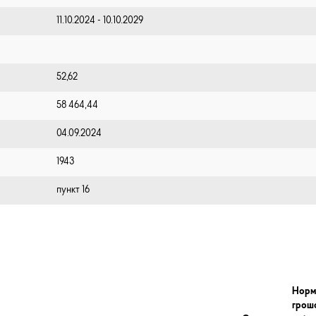
11.10.2024 - 10.10.2029
52,62
58 464,44
04.09.2024
1943
пункт 16
Норм
грош