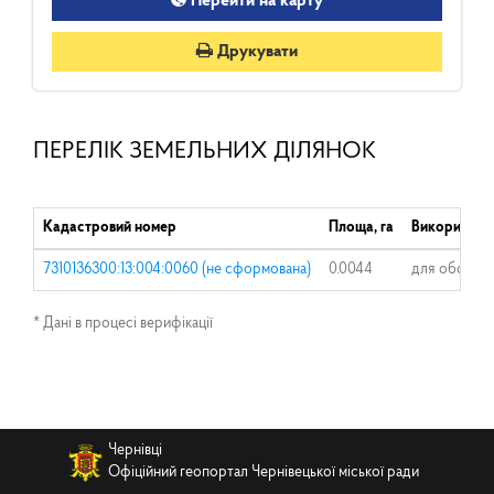
Перейти на карту
Друкувати
ПЕРЕЛІК ЗЕМЕЛЬНИХ ДІЛЯНОК
Кадастровий номер
Площа, га
Використанн
7310136300:13:004:0060 (не сформована)
0.0044
для обслугов
* Дані в процесі верифікації
Чернівці
Офіційний геопортал Чернівецької міської ради