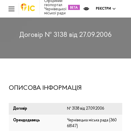
Офіційний
геопортал
Чернівецької
РЕЄСТРИ
міської ради
Міс
зем
кад
Реє
Договір № 3138 від 27.09.2006
ком
май
Інв
мап
Реє
рек
зас
Ох
ОПИСОВА ІНФОРМАЦІЯ
кул
сп
Бла
Договір
№ 3138 від 27.09.2006
Орендодавець
Чернівецька міська рада (⁨360
68147⁩)