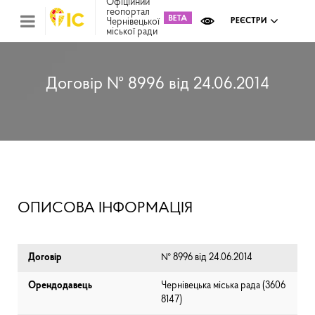
Офіційний
геопортал
Чернівецької
РЕЄСТРИ
міської ради
Міс
зем
кад
Реє
Договір № 8996 від 24.06.2014
ком
май
Інв
мап
Реє
рек
зас
Ох
ОПИСОВА ІНФОРМАЦІЯ
кул
сп
Бла
Договір
№ 8996 від 24.06.2014
Орендодавець
Чернівецька міська рада (⁨3606
8147⁩)