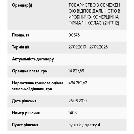
Орендар(і)
ТОВАРИСТВО З ОБМЕЖЕН
ОЮ ВІДПОВІДАЛЬНІСТЮ В
ИРОБНИЧО-КОМЕРЦІЙНА
ФІРМА "НІКОЛАС"(21417112)
Площа, га
0.0378
Термін дії
27.09.2010 - 27.09.2025
Актуальність договору
Орендна плата, грн
14 827,59
Нормативна грошова оцінка
494 252,62
земельної ділянки, грн
Дата рішення
26.08.2010
Номер рішення
1403
Пункт рішення
пункт 5 додатку 4