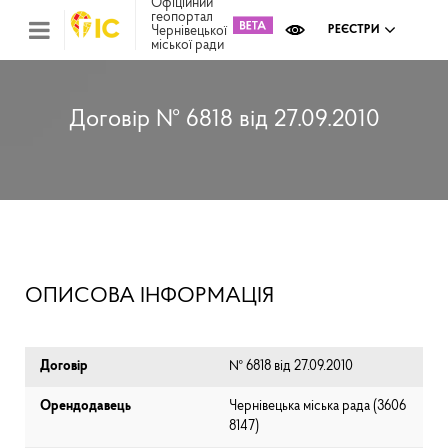
Офіційний
геопортал
Чернівецької
РЕЄСТРИ
міської ради
Міс
зем
кад
Реє
Договір № 6818 від 27.09.2010
ком
май
Інв
мап
Реє
рек
зас
Ох
ОПИСОВА ІНФОРМАЦІЯ
кул
сп
Бла
Договір
№ 6818 від 27.09.2010
Орендодавець
Чернівецька міська рада (⁨3606
8147⁩)