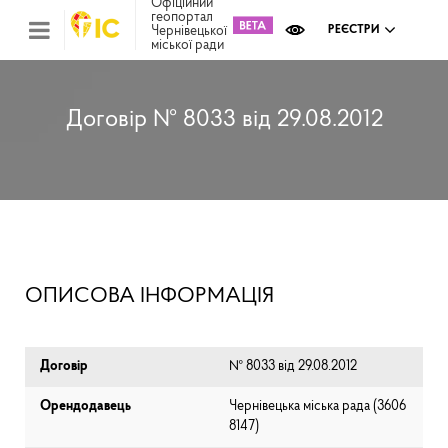
Офіційний
геопортал
Чернівецької
РЕЄСТРИ
міської ради
Міс
зем
кад
Реє
Договір № 8033 від 29.08.2012
ком
май
Інв
мап
Реє
рек
зас
Ох
ОПИСОВА ІНФОРМАЦІЯ
кул
сп
Бла
Договір
№ 8033 від 29.08.2012
Орендодавець
Чернівецька міська рада (⁨3606
8147⁩)