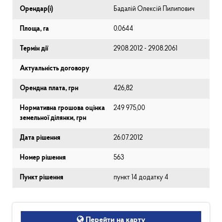
Орендар(і)
Бадалій Олексій Пилипович
Площа, га
0.0644
Термін дії
29.08.2012 - 29.08.2061
Актуальність договору
Орендна плата, грн
426,82
Нормативна грошова оцінка
249 975,00
земельної ділянки, грн
Дата рішення
26.07.2012
Номер рішення
563
Пункт рішення
пункт 14 додатку 4
Перейти на карту