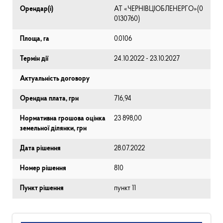
Орендар(і)
АТ «ЧЕРНІВЦІОБЛЕНЕРГО»(0
0130760)
Площа, га
0.0106
Термін дії
24.10.2022 - 23.10.2027
Актуальність договору
Орендна плата, грн
716,94
Нормативна грошова оцінка
23 898,00
земельної ділянки, грн
Дата рішення
28.07.2022
Номер рішення
810
Пункт рішення
пункт 11