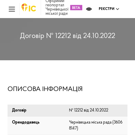
Офіційний
геопортал
Чернівецької
РЕЄСТРИ
міської ради
Міс
зем
кад
Реє
Договір № 12212 від 24.10.2022
ком
май
Інв
мап
Реє
рек
зас
Ох
ОПИСОВА ІНФОРМАЦІЯ
кул
сп
Бла
Договір
№ 12212 від 24.10.2022
Орендодавець
Чернівецька міська рада (⁨3606
8147⁩)