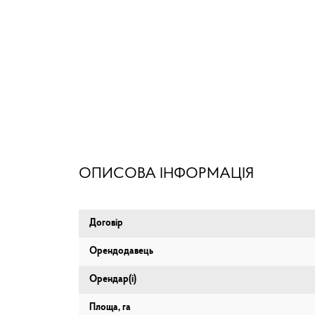
ОПИСОВА ІНФОРМАЦІЯ
Договір
Орендодавець
Орендар(і)
Площа, га