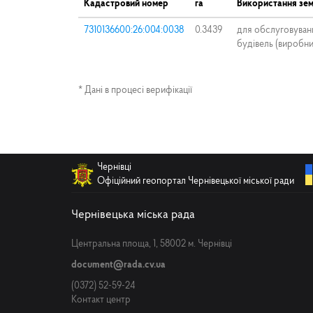
Кадастровий номер
га
Використання зем
7310136600:26:004:0038
0.3439
для обслуговуван
будівель (виробн
* Дані в процесі верифікації
Чернівці
Офіційний геопортал Чернівецької міської ради
Чернівецька міська рада
Центральна площа, 1, 58002 м. Чернівці
document@rada.cv.ua
(0372) 52-59-24
Контакт центр