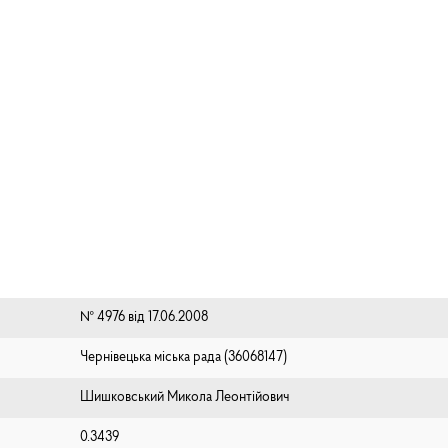
№ 4976 від 17.06.2008
Чернівецька міська рада (⁨36068147⁩)
Шишковський Микола Леонтійович
0.3439