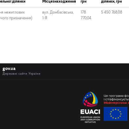
ельної ділянки
Місцезнаходження
грн
ділянки, грн
ня нежитлових
вул. Донбасівська,
178
5 450 768,08
ичого призначення)
1-Я
770,04
gov.ua
Державні сайти України