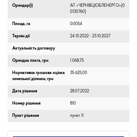
Орендар(і)
АТ «ЧЕРНІВЦІОБЛЕНЕРГО»(0
0130760)
Площа, га
0.0054
Термін дії
24.10.2022 - 23.10.2027
Актуальність договору
Орендна плата, грн
1 068,75
Нормативна грошова оцінка
35 625,00
земельної ділянки, грн
Дата рішення
28.07.2022
Номер рішення
810
Пункт рішення
пункт 11