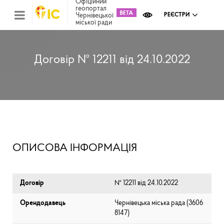
Офіційний
геопортал
Чернівецької
РЕЄСТРИ
міської ради
Міс
зем
кад
Реє
Договір № 12211 від 24.10.2022
ком
май
Інв
мап
Реє
рек
зас
Ох
ОПИСОВА ІНФОРМАЦІЯ
кул
сп
Бла
Договір
№ 12211 від 24.10.2022
Орендодавець
Чернівецька міська рада (⁨3606
8147⁩)