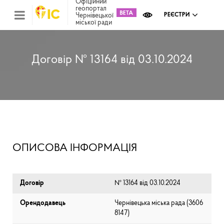
Офіційний
геопортал
Чернівецької
РЕЄСТРИ
міської ради
Міс
зем
кад
Реє
Договір № 13164 від 03.10.2024
ком
май
Інв
мап
Реє
рек
зас
Ох
ОПИСОВА ІНФОРМАЦІЯ
кул
сп
Бла
Договір
№ 13164 від 03.10.2024
Орендодавець
Чернівецька міська рада (⁨3606
8147⁩)