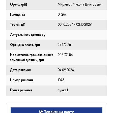
Орендар(і)
Миринюк Микола Дмитрович
Площа, га
0.1267
Термін дії
03.10.2024 - 02.10.2029
Актуальність договору
Орендна плата, грн
27 172,26
Нормативна грошова оцінка
905 741,56
земельної ділянки, грн
Дата рішення
04.09.2024
Номер рішення
1943
Пункт рішення
пункт 1
Перейти на карту