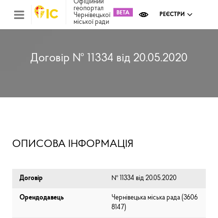
Офіційний
геопортал
Чернівецької
РЕЄСТРИ
міської ради
Міс
зем
кад
Реє
Договір № 11334 від 20.05.2020
ком
май
Інв
мап
Реє
рек
зас
Ох
ОПИСОВА ІНФОРМАЦІЯ
кул
сп
Бла
Договір
№ 11334 від 20.05.2020
Орендодавець
Чернівецька міська рада (⁨3606
8147⁩)