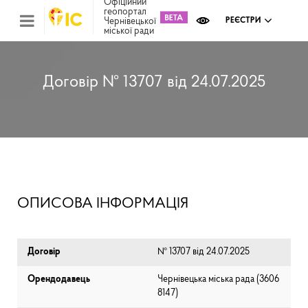
Офіційний
геопортал
Чернівецької
РЕЄСТРИ
міської ради
Міс
зем
кад
Реє
Договір № 13707 від 24.07.2025
ком
май
Інв
мап
Реє
рек
зас
Ох
ОПИСОВА ІНФОРМАЦІЯ
кул
сп
Бла
Договір
№ 13707 від 24.07.2025
Орендодавець
Чернівецька міська рада (⁨3606
8147⁩)