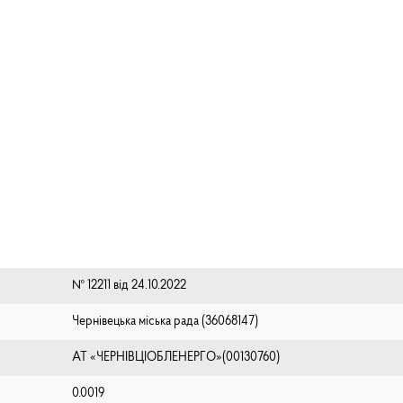
№ 12211 від 24.10.2022
Чернівецька міська рада (⁨36068147⁩)
АТ «ЧЕРНІВЦІОБЛЕНЕРГО»(00130760)
0.0019