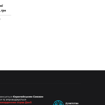
ої
, грн
0