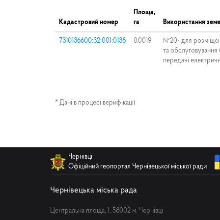
Площа,
Кадастровий номер
га
Використання земе
7310136600:32:001:0138
0.0019
№20- для розміщенн
та обслуговування 
передачі електрично
* Дані в процесі верифікації
Чернівці
Офіційний геопортал Чернівецької міської ради
Чернівецька міська рада
Центральна площа, 1, 58002 м. Чернівці