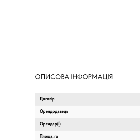
ОПИСОВА ІНФОРМАЦІЯ
Договір
Орендодавець
Орендар(і)
Площа, га