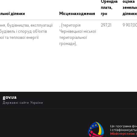
Орендна
оцінка
плата,
земельн
льної ділянки
Місцезнаходження
грн
ділянки
я, будівництва, експлуатації
, (територія
297,21
9 907,0
будівель і споруд об'єктів
Чернівецької міської
ї та теплової енергії
територіальної
громади),
gov.ua
Державні сайти України