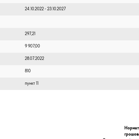
24.10.2022 - 23.10.2027
297,21
9 907,00
28.07.2022
810
пункт 11
Нормат
грошов