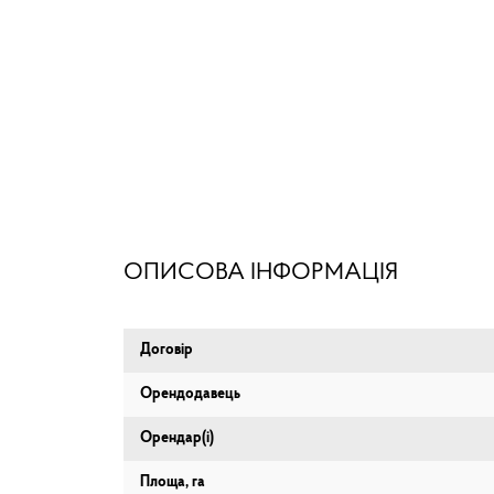
ОПИСОВА ІНФОРМАЦІЯ
Договір
Орендодавець
Орендар(і)
Площа, га