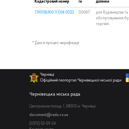
Кадастровий номер
га
ділянки
7310136300:11:004:0022
0.0047
для будівництва та
обслуговування бу
торгівлі
* Дані в процесі верифікації
Чернівці
Офіційний геопортал Чернівецької міської ради
Чернівецька міська рада
Центральна площа, 1, 58002 м. Чернівці
document@rada.cv.ua
(0372) 52-59-24