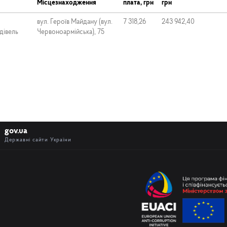
Місцезнаходження
плата, грн
грн
вул. Героїв Майдану (вул.
7 318,26
243 942,40
дівель
Червоноармійська), 75
gov.ua
Державні сайти України