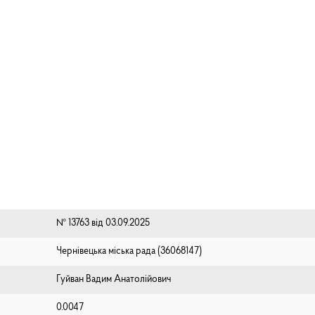
№ 13763 від 03.09.2025
Чернівецька міська рада (⁨36068147⁩)
Гуйван Вадим Анатолійович
0.0047