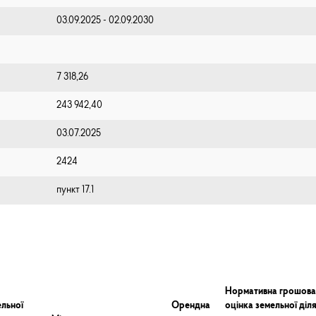
03.09.2025 - 02.09.2030
7 318,26
243 942,40
03.07.2025
2424
пункт 17.1
Нормативна грошова
льної
Орендна
оцінка земельної діл