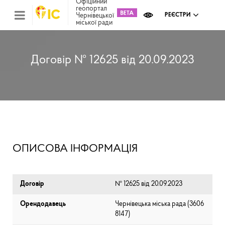
Офіційний
геопортал
Чернівецької
РЕЄСТРИ
міської ради
Міс
зем
кад
Реє
Договір № 12625 від 20.09.2023
ком
май
Інв
мап
Реє
рек
зас
Ох
ОПИСОВА ІНФОРМАЦІЯ
кул
сп
Бла
Договір
№ 12625 від 20.09.2023
Орендодавець
Чернівецька міська рада (⁨3606
8147⁩)