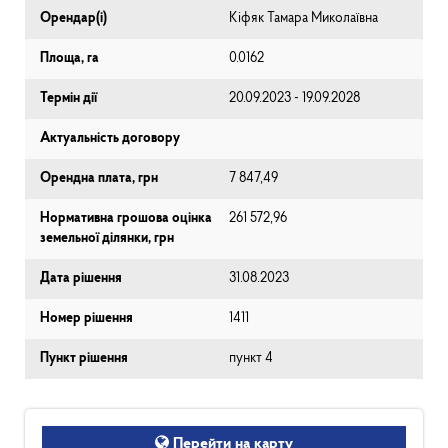
Орендар(і)
Кіфяк Тамара Миколаївна
Площа, га
0.0162
Термін дії
20.09.2023 - 19.09.2028
Актуальність договору
Орендна плата, грн
7 847,49
Нормативна грошова оцінка
261 572,96
земельної ділянки, грн
Дата рішення
31.08.2023
Номер рішення
1411
Пункт рішення
пункт 4
Перейти на карту