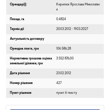
Орендар(і)
Кирилюк Ярослава Миколаївн
а
Площа, га
0.4824
Термін дії
20.03.2012 - 19.03.2027
Актуальність договору
Орендна плата, грн
106 586,28
Нормативна грошова оцінка
3 552 876,00
земельної ділянки, грн
Дата рішення
23.02.2012
Номер рішення
427
Пункт рішення
пункт 6 тексту