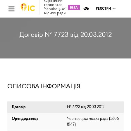
Офіційний
геопортал
Чернівецької
РЕЄСТРИ
міської ради
Міс
зем
кад
Реє
Договір № 7723 від 20.03.2012
ком
май
Інв
мап
Реє
рек
зас
Ох
ОПИСОВА ІНФОРМАЦІЯ
кул
сп
Бла
Договір
№ 7723 від 20.03.2012
Орендодавець
Чернівецька міська рада (⁨3606
8147⁩)