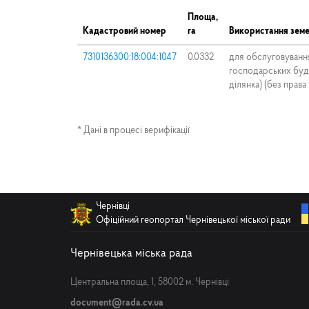
Площа,
Кадастровий номер
га
Використання земе
7310136300:18:004:1047
0.0332
для обслуговуванн
господарських буді
ділянка) (без права
* Дані в процесі верифікації
Чернівці
Офіційний геопортал Чернівецької міської ради
Чернівецька міська рада
Центральна площа, 1, 58002 м. Чернівці
document@rada.cv.ua