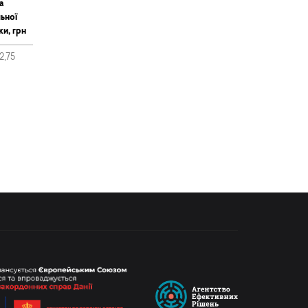
а
ьної
ки, грн
2,75