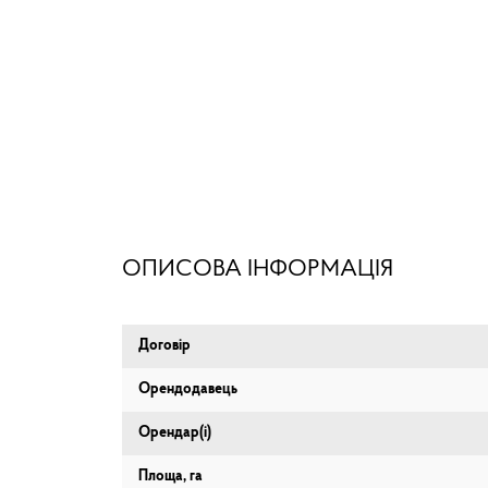
ОПИСОВА ІНФОРМАЦІЯ
Договір
Орендодавець
Орендар(і)
Площа, га