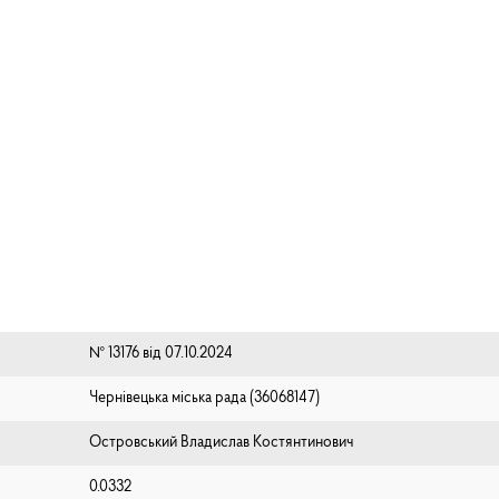
№ 13176 від 07.10.2024
Чернівецька міська рада (⁨36068147⁩)
Островський Владислав Костянтинович
0.0332