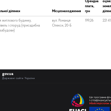
Орендна
оцінк
плата,
земел
льної ділянки
Місцезнаходження
грн
ділян
я житлового будинку,
вул. Романця
199,26
221 41
вель і споруд (присадибна
Олекси, 20-Б
 забудови)
gov.ua
Державні сайти України