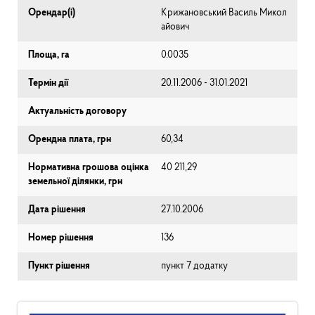
Орендар(і)
Крижановський Василь Микол
айович
Площа, га
0.0035
Термін дії
20.11.2006 - 31.01.2021
Актуальність договору
Орендна плата, грн
60,34
Нормативна грошова оцінка
40 211,29
земельної ділянки, грн
Дата рішення
27.10.2006
Номер рішення
136
Пункт рішення
пункт 7 додатку