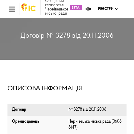
Офіційний
геопортал
Чернівецької
РЕЄСТРИ
міської ради
Міс
зем
кад
Реє
Договір № 3278 від 20.11.2006
ком
май
Інв
мап
Реє
рек
зас
Ох
ОПИСОВА ІНФОРМАЦІЯ
кул
сп
Бла
Договір
№ 3278 від 20.11.2006
Орендодавець
Чернівецька міська рада (⁨3606
8147⁩)