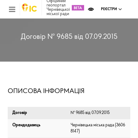
Офіційний
геопортал
Чернівецької
РЕЄСТРИ
міської ради
Міс
зем
кад
Реє
Договір № 9685 від 07.09.2015
ком
май
Інв
мап
Реє
рек
зас
Ох
ОПИСОВА ІНФОРМАЦІЯ
кул
сп
Бла
Договір
№ 9685 від 07.09.2015
Орендодавець
Чернівецька міська рада (⁨3606
8147⁩)