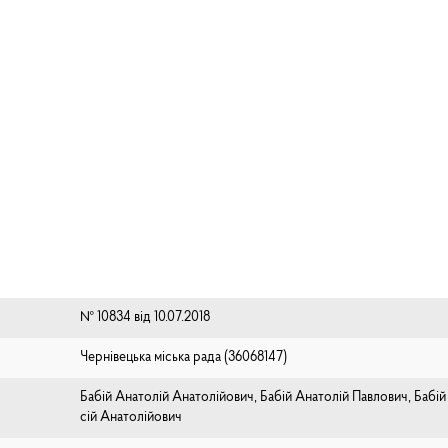
№ 10834 від 10.07.2018
Чернівецька міська рада (⁨36068147⁩)
Бабій Анатолій Анатолійович, Бабій Анатолій Павлович, Бабі
сій Анатолійович