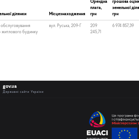
Орендна
грошова оцін
плата,
земельної діл
льної ділянки
Місцезнаходження
грн
грн
а обслуговування
вул. Руська, 209-Г
209
6 974 857,39
о житлового будинку
245,71
gov.ua
Державні сайти України