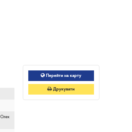
Перейти на карту
Друкувати
й Олек