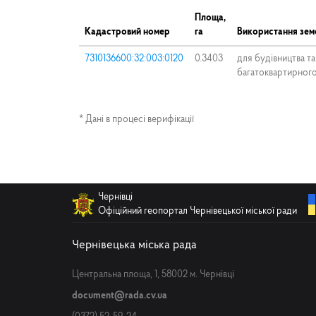
Площа,
Кадастровий номер
га
Використання земе
7310136600:32:003:0120
0.3403
для будівництва т
багатоквартирног
* Дані в процесі верифікації
Чернівці
Офіційний геопортал Чернівецької міської ради
Чернівецька міська рада
Центральна площа, 1, 58002 м. Чернівці
document@rada.cv.ua