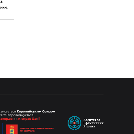
ка
янки,