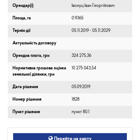
Орендар(і)
Івонуц Іван Георгійович
Площа, га
0.9365
Термін дії
05.11.2019 - 05.11.2029
Актуальність договору
Орендна плата, грн
324 275,36
Нормативна грошова оцінка
10 275 043,54
земельної ділянки, грн
Дата рішення
05.09.2019
Номер рішення
1828
Пункт рішення
пункт 80.1
Перейти на карту