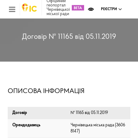
Офіційний
геопортал
Чернівецької
РЕЄСТРИ
міської ради
Міс
зем
кад
Реє
Договір № 11165 від 05.11.2019
ком
май
Інв
мап
Реє
рек
зас
Ох
ОПИСОВА ІНФОРМАЦІЯ
кул
сп
Бла
Договір
№ 11165 від 05.11.2019
Орендодавець
Чернівецька міська рада (⁨3606
8147⁩)