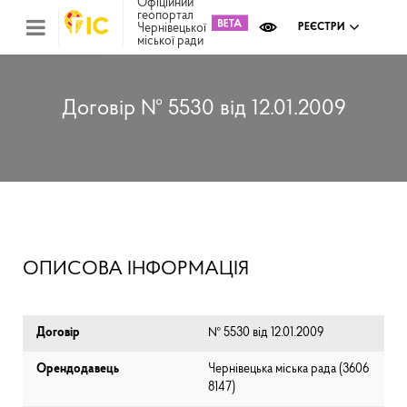
Офіційний
геопортал
Чернівецької
РЕЄСТРИ
міської ради
Міс
зем
кад
Реє
Договір № 5530 від 12.01.2009
ком
май
Інв
мап
Реє
рек
зас
Ох
ОПИСОВА ІНФОРМАЦІЯ
кул
сп
Бла
Договір
№ 5530 від 12.01.2009
Орендодавець
Чернівецька міська рада (⁨3606
8147⁩)