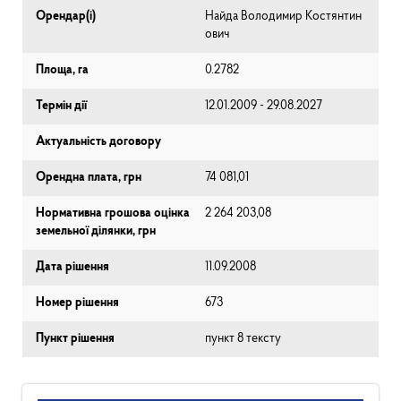
Орендар(і)
Найда Володимир Костянтин
ович
Площа, га
0.2782
Термін дії
12.01.2009 - 29.08.2027
Актуальність договору
Орендна плата, грн
74 081,01
Нормативна грошова оцінка
2 264 203,08
земельної ділянки, грн
Дата рішення
11.09.2008
Номер рішення
673
Пункт рішення
пункт 8 тексту