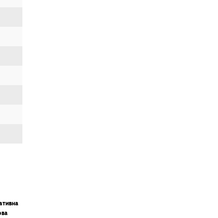
ативна
ова