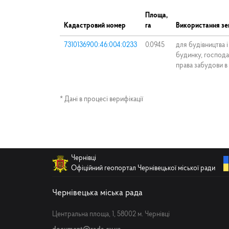
Площа,
Кадастровий номер
га
Використання зе
7310136900:46:004:0233
0.0945
для будівництва 
будинку, господа
права забудови в
* Дані в процесі верифікації
Чернівці
Офіційний геопортал Чернівецької міської ради
Чернівецька міська рада
Центральна площа, 1, 58002 м. Чернівці