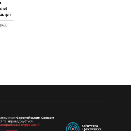
а
ьної
и, грн
739,60