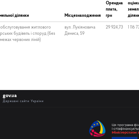
Орендна
оцінк
плата,
земел
мельної ділянки
Місцезнаходження
грн
ділянк
і обслуговування житлового
вул. Лукіяновича
29 924,73
1 116 
рських будівель і споруд (без
Дениса, 59
 межах червоних ліній)
gov.ua
Державні сайти України