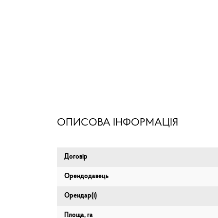
ОПИСОВА ІНФОРМАЦІЯ
Договір
Орендодавець
Орендар(і)
Площа, га