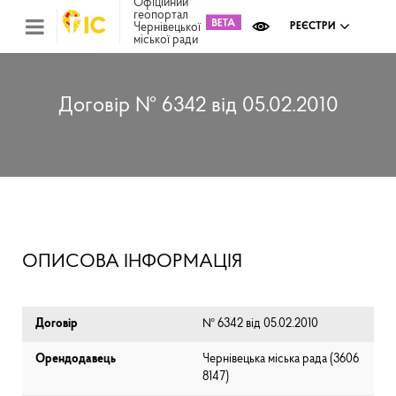
Офіційний
геопортал
Чернівецької
РЕЄСТРИ
міської ради
Міс
зем
кад
Реє
Договір № 6342 від 05.02.2010
ком
май
Інв
мап
Реє
рек
зас
Ох
ОПИСОВА ІНФОРМАЦІЯ
кул
сп
Бла
Договір
№ 6342 від 05.02.2010
Орендодавець
Чернівецька міська рада (⁨3606
8147⁩)