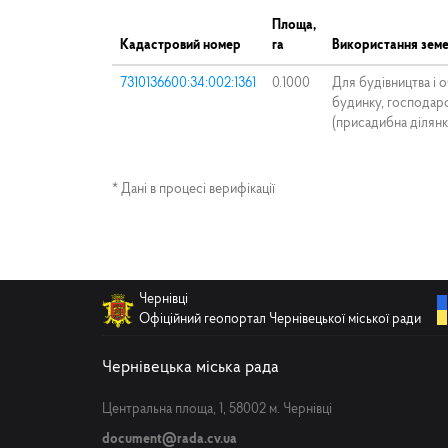
Площа,
Кадастровий номер
га
Використання земе
7310136600:34:002:1361
0.1000
Для будівництва і 
будинку, господарс
(присадибна ділян
* Дані в процесі верифікації
Чернівці
Офіційний геопортал Чернівецької міської ради
Чернівецька міська рада
Центральна площа, 1, 58002 м. Чернівці
document@rada.cv.ua