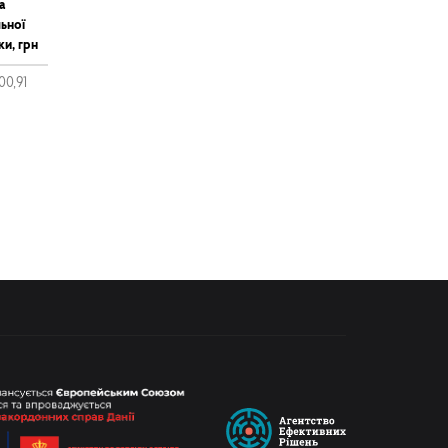
а
ьної
ки, грн
00,91