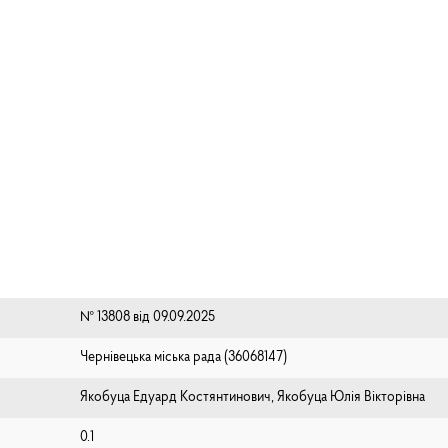
№ 13808 від 09.09.2025
Чернівецька міська рада (⁨36068147⁩)
Якобуца Едуард Костянтинович, Якобуца Юлія Вікторівна
0.1