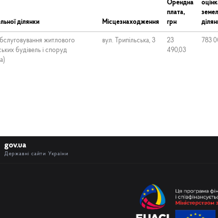
Орендна
оцінк
плата,
земел
льної ділянки
Місцезнаходження
грн
ділян
обслуговування житлового
вул. Трипільська, 3
23
783 0
ьких будівель і споруд
490,03
ка)
gov.ua
Державні сайти України