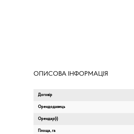
ОПИСОВА ІНФОРМАЦІЯ
Договір
Орендодавець
Орендар(і)
Площа, га