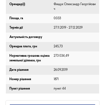
Орендар(і)
Фищук Олександр Георгійови
ч
Площа, га
0.033
Термін дії
27.11.2019 - 27.12.2029
Актуальність договору
Орендна плата, грн
245,73
Нормативна грошова оцінка
273 034,49
земельної ділянки, грн
Дата рішення
26.09.2019
Номер рішення
1871
Пункт рішення
пункт 44