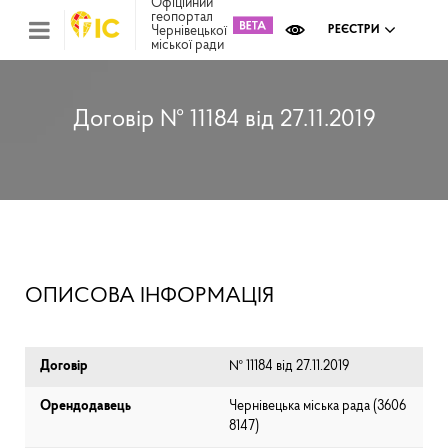
Офіційний
геопортал
Чернівецької
РЕЄСТРИ
міської ради
Міс
зем
кад
Реє
Договір № 11184 від 27.11.2019
ком
май
Інв
мап
Реє
рек
зас
Ох
ОПИСОВА ІНФОРМАЦІЯ
кул
сп
Бла
Договір
№ 11184 від 27.11.2019
Орендодавець
Чернівецька міська рада (⁨3606
8147⁩)