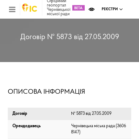
Офіційний
геопортал
Чернівецької
РЕЄСТРИ
міської ради
Міс
зем
кад
Реє
Договір № 5873 від 27.05.2009
ком
май
Інв
мап
Реє
рек
зас
Ох
ОПИСОВА ІНФОРМАЦІЯ
кул
сп
Бла
Договір
№ 5873 від 27.05.2009
Орендодавець
Чернівецька міська рада (⁨3606
8147⁩)