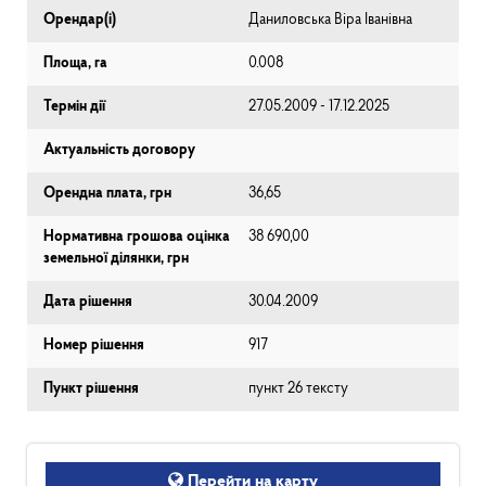
Орендар(і)
Даниловська Віра Іванівна
Площа, га
0.008
Термін дії
27.05.2009 - 17.12.2025
Актуальність договору
Орендна плата, грн
36,65
Нормативна грошова оцінка
38 690,00
земельної ділянки, грн
Дата рішення
30.04.2009
Номер рішення
917
Пункт рішення
пункт 26 тексту
Перейти на карту