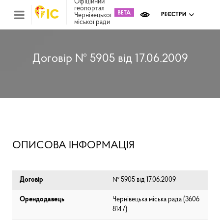
Офіційний
геопортал
Чернівецької
РЕЄСТРИ
міської ради
Міс
зем
кад
Реє
Договір № 5905 від 17.06.2009
ком
май
Інв
мап
Реє
рек
зас
Ох
ОПИСОВА ІНФОРМАЦІЯ
кул
сп
Бла
Договір
№ 5905 від 17.06.2009
Орендодавець
Чернівецька міська рада (⁨3606
8147⁩)