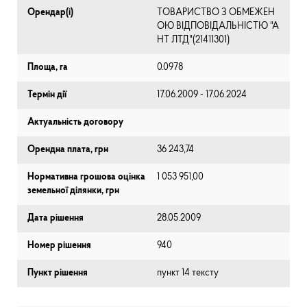
Орендар(і)
ТОВАРИСТВО З ОБМЕЖЕН
ОЮ ВІДПОВІДАЛЬНІСТЮ "А
НТ ЛТД"(21411301)
Площа, га
0.0978
Термін дії
17.06.2009 - 17.06.2024
Актуальність договору
Орендна плата, грн
36 243,74
Нормативна грошова оцінка
1 053 951,00
земельної ділянки, грн
Дата рішення
28.05.2009
Номер рішення
940
Пункт рішення
пункт 14 тексту