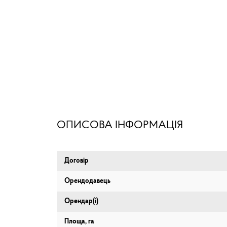
ОПИСОВА ІНФОРМАЦІЯ
Договір
Орендодавець
Орендар(і)
Площа, га