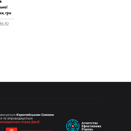
а
ьної
ки, грн
86,82