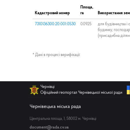
Площа,
Кадастровий номер
га
Використання зем
7310136300:20:001:0530
0.0925
для будівництва і
будинку, господар
(присадибна ділян
* Дані в процесі верифікації
Чернівці
Офіційний геопортал Чернівецької міської ради
Чернівецька міська рада
Центральна площа, 1, 58002 м. Чернівці
document@rada.cv.ua