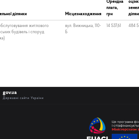
Орендна
оцінк
плата,
земел
ельної ділянки
Місцезнаходження
грн
ділян
 обслуговування житлового
вул. Вижницька, 110-
14 537,61
484 5
ських будівель і споруд
Б
ка)
gov.ua
Державні сайти України