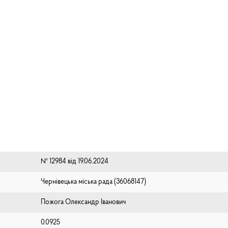
№ 12984 від 19.06.2024
Чернівецька міська рада (⁨36068147⁩)
Пожога Олександр Іванович
0.0925