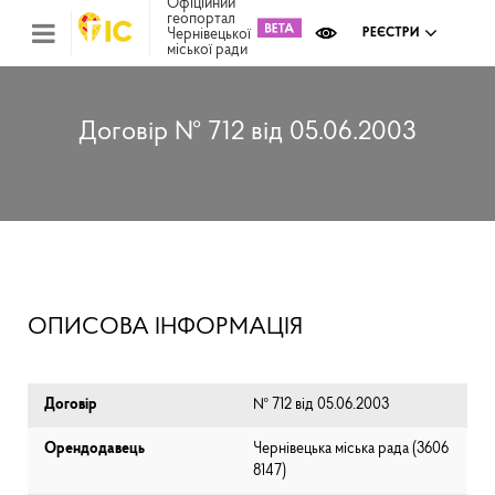
Офіційний
геопортал
Чернівецької
РЕЄСТРИ
міської ради
Міс
зем
кад
Реє
Договір № 712 від 05.06.2003
ком
май
Інв
мап
Реє
рек
зас
Ох
ОПИСОВА ІНФОРМАЦІЯ
кул
сп
Бла
Договір
№ 712 від 05.06.2003
Орендодавець
Чернівецька міська рада (⁨3606
8147⁩)