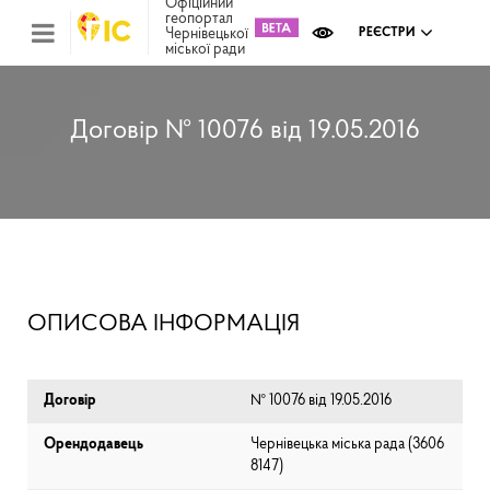
Офіційний
геопортал
Чернівецької
РЕЄСТРИ
міської ради
Міс
зем
кад
Реє
Договір № 10076 від 19.05.2016
ком
май
Інв
мап
Реє
рек
зас
Ох
ОПИСОВА ІНФОРМАЦІЯ
кул
сп
Бла
Договір
№ 10076 від 19.05.2016
Орендодавець
Чернівецька міська рада (⁨3606
8147⁩)