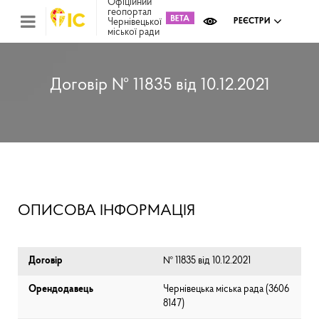
Офіційний
геопортал
Чернівецької
РЕЄСТРИ
міської ради
Міс
зем
кад
Реє
Договір № 11835 від 10.12.2021
ком
май
Інв
мап
Реє
рек
зас
Ох
ОПИСОВА ІНФОРМАЦІЯ
кул
сп
Бла
Договір
№ 11835 від 10.12.2021
Орендодавець
Чернівецька міська рада (⁨3606
8147⁩)