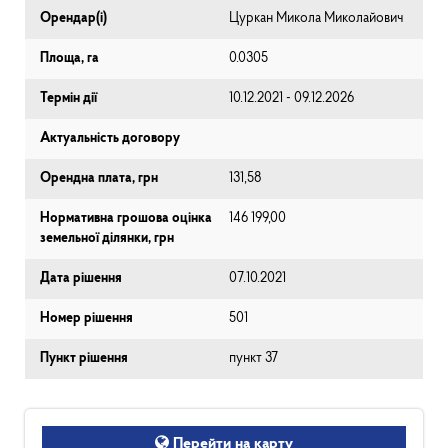
Орендар(і)
Цуркан Микола Миколайович
Площа, га
0.0305
Термін дії
10.12.2021 - 09.12.2026
Актуальність договору
Орендна плата, грн
131,58
Нормативна грошова оцінка
146 199,00
земельної ділянки, грн
Дата рішення
07.10.2021
Номер рішення
501
Пункт рішення
пункт 37
Перейти на карту