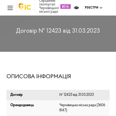
Офіційний
геопортал
Чернівецької
РЕЄСТРИ
міської ради
Міс
зем
кад
Реє
Договір № 12423 від 31.03.2023
ком
май
Інв
мап
Реє
рек
зас
Ох
ОПИСОВА ІНФОРМАЦІЯ
кул
сп
Бла
Договір
№ 12423 від 31.03.2023
Орендодавець
Чернівецька міська рада (⁨3606
8147⁩)