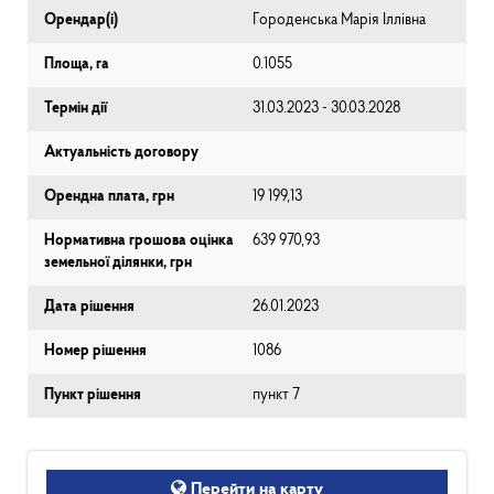
Орендар(і)
Городенська Марія Іллівна
Площа, га
0.1055
Термін дії
31.03.2023 - 30.03.2028
Актуальність договору
Орендна плата, грн
19 199,13
Нормативна грошова оцінка
639 970,93
земельної ділянки, грн
Дата рішення
26.01.2023
Номер рішення
1086
Пункт рішення
пункт 7
Перейти на карту