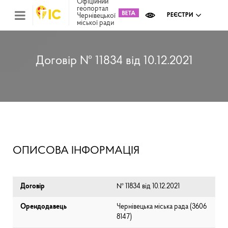
Офіційний
геопортал
Чернівецької
РЕЄСТРИ
міської ради
Міс
зем
кад
Реє
Договір № 11834 від 10.12.2021
ком
май
Інв
мап
Реє
рек
зас
Ох
ОПИСОВА ІНФОРМАЦІЯ
кул
сп
Бла
Договір
№ 11834 від 10.12.2021
Орендодавець
Чернівецька міська рада (⁨3606
8147⁩)