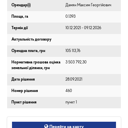
Орендар(і)
Дамян Максим Георгійович
Площа, га
0.1393
Термін дії
10.12.2021 - 09.12.2026
Актуальність договору
Орендна плата, грн
105 113,76
Нормативна грошова оцінка
3 503 792,30
земельної ділянки, грн
Дата рішення
28.09.2021
Номер рішення
460
Пункт рішення
пункт 1
Перейти на карту