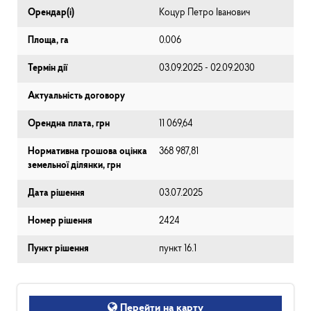
Орендар(і)
Коцур Петро Іванович
Площа, га
0.006
Термін дії
03.09.2025 - 02.09.2030
Актуальність договору
Орендна плата, грн
11 069,64
Нормативна грошова оцінка
368 987,81
земельної ділянки, грн
Дата рішення
03.07.2025
Номер рішення
2424
Пункт рішення
пункт 16.1
Перейти на карту