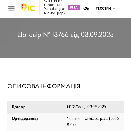
Офіційний
геопортал
Чернівецької
РЕЄСТРИ
міської ради
Міс
зем
кад
Реє
Договір № 13766 від 03.09.2025
ком
май
Інв
мап
Реє
рек
зас
Ох
ОПИСОВА ІНФОРМАЦІЯ
кул
сп
Бла
Договір
№ 13766 від 03.09.2025
Орендодавець
Чернівецька міська рада (⁨3606
8147⁩)