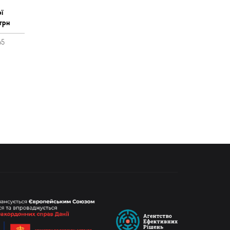
ї
 грн
65