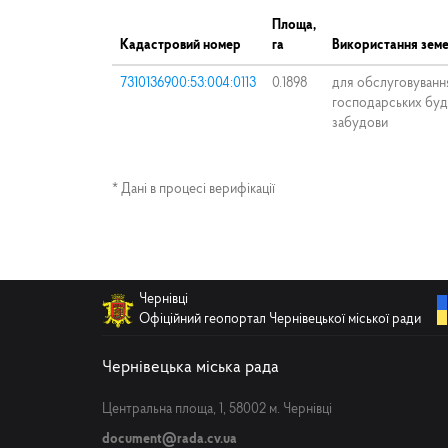
Площа,
Кадастровий номер
га
Використання земе
7310136900:53:004:0113
0.1898
для обслуговуванн
господарських буді
забудови
* Дані в процесі верифікації
Чернівці
Офіційний геопортал Чернівецької міської ради
Чернівецька міська рада
Центральна площа, 1, 58002 м. Чернівці
document@rada.cv.ua