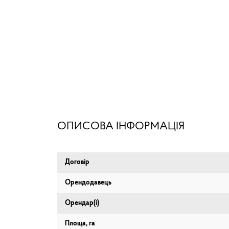
ОПИСОВА ІНФОРМАЦІЯ
Договір
Орендодавець
Орендар(і)
Площа, га