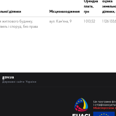
Орендна
оцінка
плата,
земельно
льної ділянки
Місцезнаходження
грн
ділянки,
я житлового будинку,
вул. Кам'яна, 9
1 013,52
1 126 133,
вель і споруд, без права
gov.ua
Державні сайти України