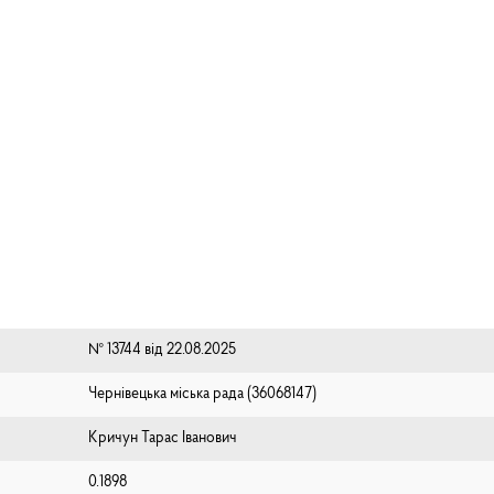
№ 13744 від 22.08.2025
Чернівецька міська рада (⁨36068147⁩)
Кричун Тарас Іванович
0.1898