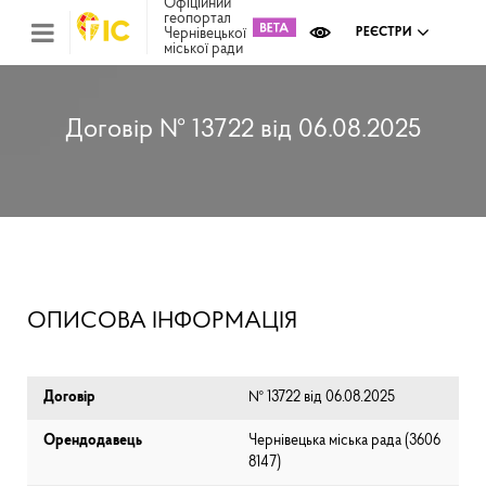
Офіційний
геопортал
Чернівецької
РЕЄСТРИ
міської ради
Міс
зем
кад
Реє
Договір № 13722 від 06.08.2025
ком
май
Інв
мап
Реє
рек
зас
Ох
ОПИСОВА ІНФОРМАЦІЯ
кул
сп
Бла
Договір
№ 13722 від 06.08.2025
Орендодавець
Чернівецька міська рада (⁨3606
8147⁩)