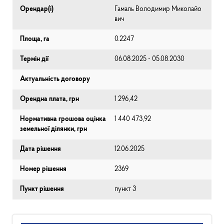
Орендар(і)
Гамаль Володимир Миколайо
вич
Площа, га
0.2247
Термін дії
06.08.2025 - 05.08.2030
Актуальність договору
Орендна плата, грн
1 296,42
Нормативна грошова оцінка
1 440 473,92
земельної ділянки, грн
Дата рішення
12.06.2025
Номер рішення
2369
Пункт рішення
пункт 3